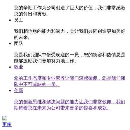
您的辛勤工作为公司创造了巨大的价值，我们非常感激
您的付出和贡献。
员工
我们相信您的能力和潜力，会让我们共同创造更加美好
的未来。
团队
您是我们团队中倍受欢迎的一员，您的笑容和热情总是
能够激励我们更加努力地工作。
敬业
您的工作态度和专业素养让我们深感敬佩，您是我们团
队中不可或缺的一员。
创新
您的创新思维和解决问题的能力让我们非常钦佩，我们
期待着您在未来为公司带来更多的惊喜和成就。
更多