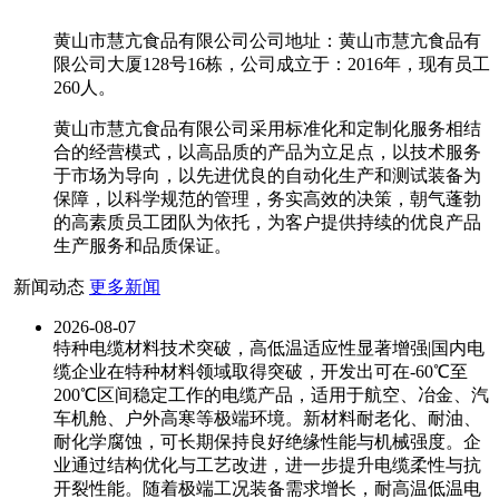
黄山市慧亢食品有限公司公司地址：黄山市慧亢食品有
限公司大厦128号16栋，公司成立于：2016年，现有员工
260人。
黄山市慧亢食品有限公司采用标准化和定制化服务相结
合的经营模式，以高品质的产品为立足点，以技术服务
于市场为导向，以先进优良的自动化生产和测试装备为
保障，以科学规范的管理，务实高效的决策，朝气蓬勃
的高素质员工团队为依托，为客户提供持续的优良产品
生产服务和品质保证。
新闻动态
更多新闻
2026-08-07
特种电缆材料技术突破，高低温适应性显著增强|国内电
缆企业在特种材料领域取得突破，开发出可在-60℃至
200℃区间稳定工作的电缆产品，适用于航空、冶金、汽
车机舱、户外高寒等极端环境。新材料耐老化、耐油、
耐化学腐蚀，可长期保持良好绝缘性能与机械强度。企
业通过结构优化与工艺改进，进一步提升电缆柔性与抗
开裂性能。随着极端工况装备需求增长，耐高温低温电